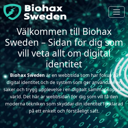
Välkommen till Biohax
Sweden – Sidan för dig som
vill veta allt om digital
identitet
Biohax Sweden
är en webbsida som har fokus på
digital identitet och de system som ger användare en
säker och trygg upplevelse i en digitalt sammankopplad
värld. Det här är webbsidan för dig som vill få den
moderna tekniken som skyddar din identitet förklarad
på ett enkelt och förståeligt sätt.